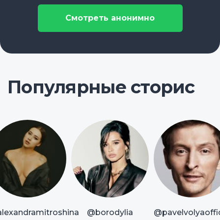
Смотреть анонимно
Популярные сторис
lexandramitroshina
@borodylia
@pavelvolyaoffic