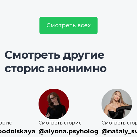
Смотреть всех
Смотреть другие
сторис анонимно
торис
Смотреть сторис
Смотреть сто
podolskaya
@alyona.psyholog
@nataly_sv