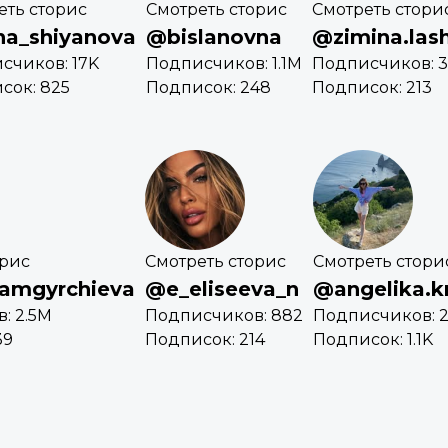
еть сторис
Смотреть сторис
Смотреть стори
a_shiyanova
@bislanovna
@zimina.las
счиков: 17K
Подписчиков: 1.1M
Подписчиков: 3
сок: 825
Подписок: 248
Подписок: 213
орис
Смотреть сторис
Смотреть стори
amgyrchieva
@e_eliseeva_n
@angelika.k
: 2.5M
Подписчиков: 882
Подписчиков: 
39
Подписок: 214
Подписок: 1.1K