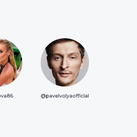
va86
@pavelvolyaofficial