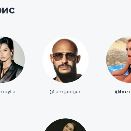
рис
odylia
@iamgeegun
@buzo