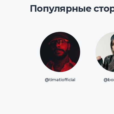
Популярные сто
@timatiofficial
@bor