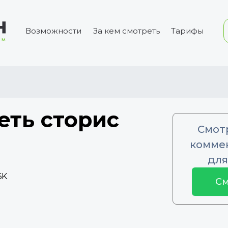
Возможности
За кем смотреть
Тарифы
еть сторис
Смот
коммен
для
6K
См