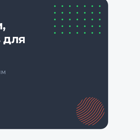
,
 для
ым