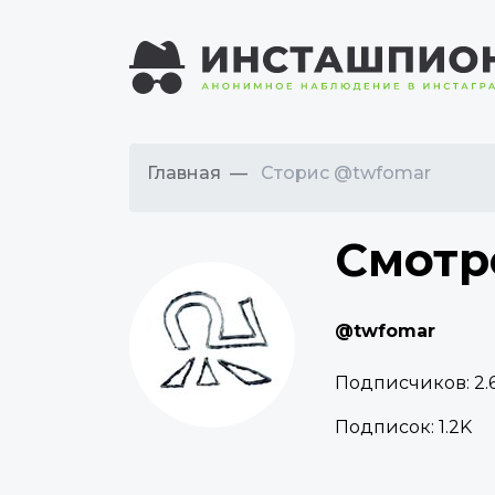
Главная
Сторис @twfomar
Смотр
@twfomar
Подписчиков:
2.
Подписок:
1.2K