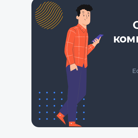
ком
Е