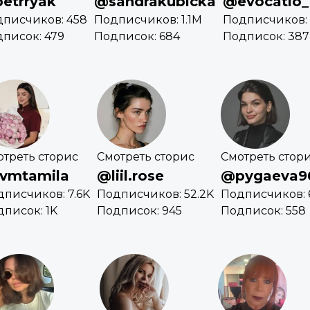
etrryak
@sandrakubicka
@evocatio_
писчиков: 458
Подписчиков: 1.1M
Подписчиков: 
писок: 479
Подписок: 684
Подписок: 387
отреть сторис
Смотреть сторис
Смотреть стор
vmtamila
@liil.rose
@pygaeva9
писчиков: 7.6K
Подписчиков: 52.2K
Подписчиков: 
писок: 1K
Подписок: 945
Подписок: 558