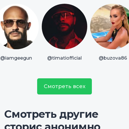
@iamgeegun
@timatiofficial
@buzova86
Смотреть всех
Смотреть другие
сторис анонимно