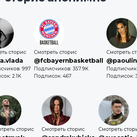
еть сторис
Смотреть сторис
Смотреть с
a.vlada
@fcbayernbasketball
@paouli
счиков: 997
Подписчиков: 357.9K
Подписчико
ок: 2.1K
Подписок: 467
Подписок: 
треть сторис
Смотреть сторис
Смотреть стор