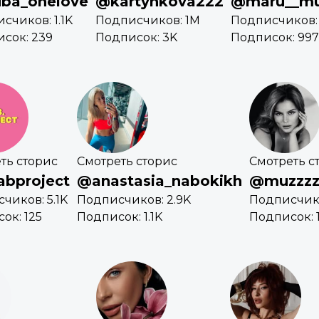
ba_onelove
@kartynkova222
@maru__m
счиков: 1.1K
Подписчиков: 1M
Подписчиков: 
сок: 239
Подписок: 3K
Подписок: 997
ть сторис
Смотреть сторис
Смотреть с
abproject
@anastasia_nabokikh
@muzzzz
чиков: 5.1K
Подписчиков: 2.9K
Подписчико
ок: 125
Подписок: 1.1K
Подписок: 1