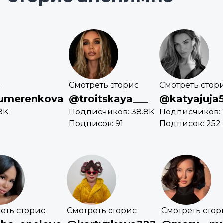
с
Смотреть сторис
Смотреть стор
aumerenkova
@troitskaya___
@katyajuja
8K
Подписчиков: 38.8K
Подписчиков: 
Подписок: 91
Подписок: 252
еть сторис
Смотреть сторис
Смотреть стор