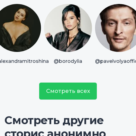
lexandramitroshina
@borodylia
@pavelvolyaoffic
Смотреть всех
Смотреть другие
сторис анонимно