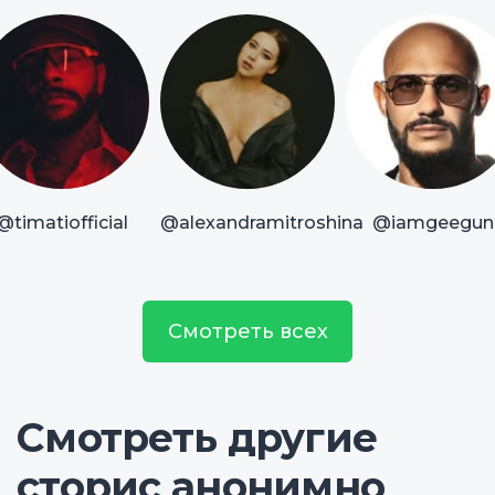
@timatiofficial
@alexandramitroshina
@iamgeegun
Смотреть всех
Смотреть другие
сторис анонимно