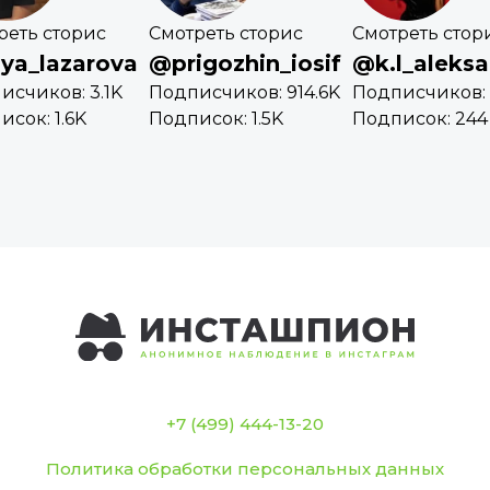
реть сторис
Смотреть сторис
Смотреть стор
ya_lazarova
@prigozhin_iosif
@k.l_aleks
исчиков: 3.1K
Подписчиков: 914.6K
Подписчиков: 
сок: 1.6K
Подписок: 1.5K
Подписок: 244
+7 (499) 444-13-20
Политика обработки персональных данных