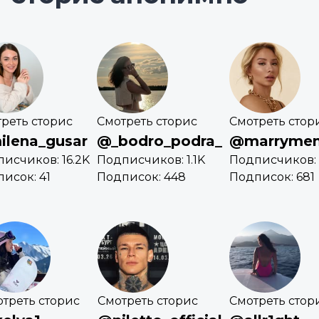
реть сторис
Смотреть сторис
Смотреть стор
lena_gusar
@_bodro_podra_
@marrymem
исчиков: 16.2K
Подписчиков: 1.1K
Подписчиков: 
исок: 41
Подписок: 448
Подписок: 681
треть сторис
Смотреть сторис
Смотреть стор