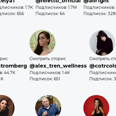
elya1
@niletto_official
@allr1ght
писчиков: 1.7K
Подписчиков: 1.7M
Подписчиков: 
писок: 656
Подписок: 64
Подписок: 328
орис
Смотреть сторис
Смотреть с
stromberg
@alex_tren_wellness
@cotrcol
: 44.7K
Подписчиков: 1.4K
Подписчико
2K
Подписок: 651
Подписок: 3