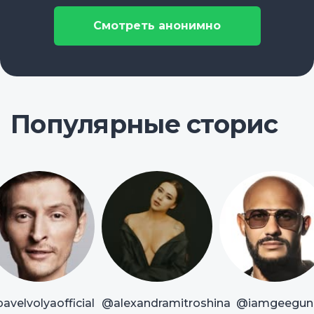
Смотреть анонимно
Популярные сторис
avelvolyaofficial
@alexandramitroshina
@iamgeegun