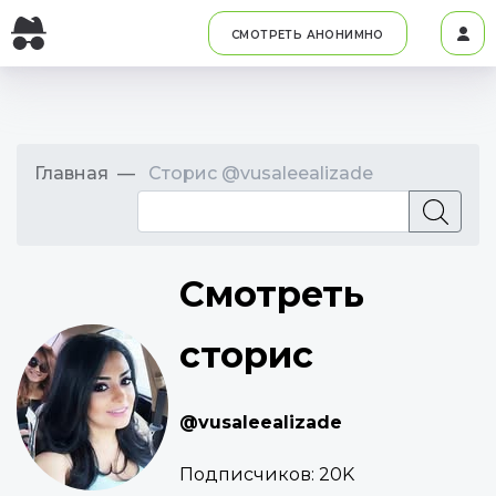
СМОТРЕТЬ АНОНИМНО
Главная
Сторис @vusaleealizade
Смотреть
сторис
@vusaleealizade
Подписчиков:
20K