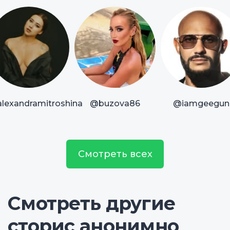
lexandramitroshina
@buzova86
@iamgeegun
Смотреть всех
Смотреть другие
сторис анонимно