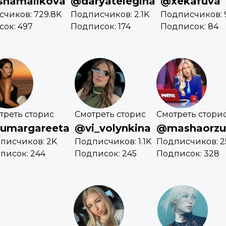
shamalikova
@daryatelegina
@xekafuva
чиков: 729.8K
Подписчиков: 2.1K
Подписчиков: 
ок: 497
Подписок: 174
Подписок: 84
треть сторис
Смотреть сторис
Смотреть стори
umargareeta
@vi_volynkina
@mashaorzu
писчиков: 2K
Подписчиков: 1.1K
Подписчиков: 2
писок: 244
Подписок: 245
Подписок: 328