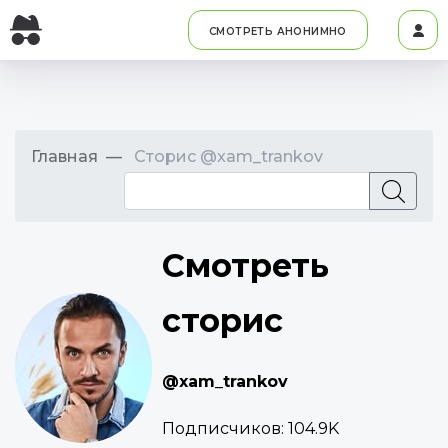
СМОТРЕТЬ АНОНИМНО
Главная
Сторис @xam_trankov
Смотреть
сторис
@xam_trankov
Подписчиков:
104.9K