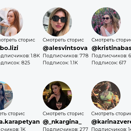
отреть сторис
Смотреть сторис
Смотреть стори
o.lizi
@alesvintsova
@kristinaba
дписчиков: 1.8K
Подписчиков: 778
Подписчиков: 
дписок: 825
Подписок: 1.1K
Подписок: 617
еть сторис
Смотреть сторис
Смотреть стори
a.karapetyan
@_nkargina_
@karinazver
счиков: 1K
Подписчиков: 277
Подписчиков: 14