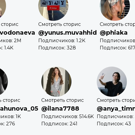
 сторис
Смотреть сторис
Смотреть сто
vodonaeva
@yunus.muvahhid
@phiaka
иков: 2M
Подписчиков: 1.2K
Подписчиков:
 1.4K
Подписок: 328
Подписок: 61
ь сторис
Смотреть сторис
Смотреть стор
ahunova_05
@ilana7788
@anya_tim
иков: 1K
Подписчиков: 514.6K
Подписчиков: 
к: 276
Подписок: 241
Подписок: 43