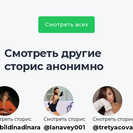
Смотреть всех
Смотреть другие
сторис анонимно
треть сторис
Смотреть сторис
Смотреть стори
ildinadinara
@lanavey001
@tretyacova