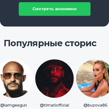
Смотреть анонимно
Популярные сторис
@iamgeegun
@timatiofficial
@buzova86