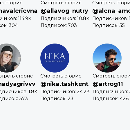
ть сторис
Смотреть сторис
Смотреть стор
havalerievna
@allavog_nutry
@alena_ame
иков: 114.9K
Подписчиков: 10.8K
Подписчиков: 
ок: 304
Подписок: 703
Подписок: 55
отреть сторис
Смотреть сторис
Смотреть стор
adyagrivvv
@nika.tashkent
@artrog11
писчиков: 1.8K
Подписчиков: 24.2K
Подписчиков: 
дписок: 373
Подписок: 23
Подписок: 428