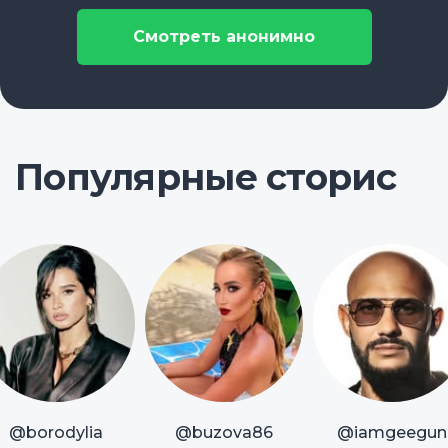
Смотреть анонимно
Популярные сторис
@borodylia
@buzova86
@iamgeegun