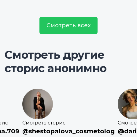
Смотреть всех
Смотреть другие
сторис анонимно
рис
Смотреть сторис
Смотре
a.709
@shestopalova_cosmetolog
@dar