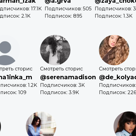
arman_izak
@a.grva
@zaya_chok
дписчиков: 17.1K
Подписчиков: 505
Подписчиков: 3
дписок: 2.1K
Подписок: 895
Подписок: 1.3K
треть сторис
Смотреть сторис
Смотреть сто
a1inka_m
@serenamadison
@de_kolyad
писчиков: 1.2K
Подписчиков: 3K
Подписчиков:
писок: 109
Подписок: 3.9K
Подписок: 22