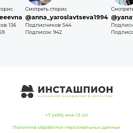
торис
Смотреть сторис
Смотрет
eeevna
@anna_yaroslavtseva1994
@yan
в: 136
Подписчиков: 544
Подписч
59
Подписок: 942
Подписо
+7 (499) 444-13-20
Политика обработки персональных данных