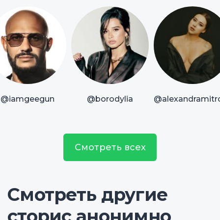
@iamgeegun
@borodylia
@alexandramitr
Смотреть всех
Смотреть другие
сторис анонимно