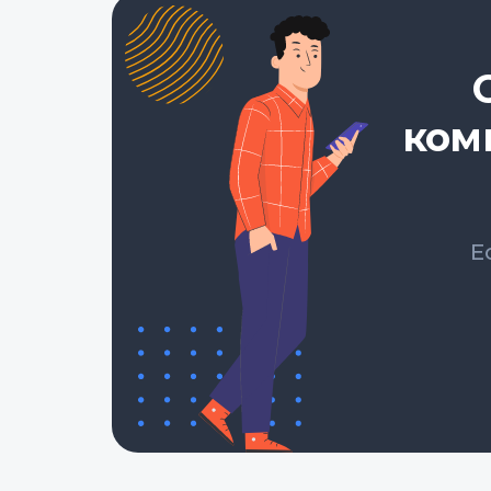
ком
Е