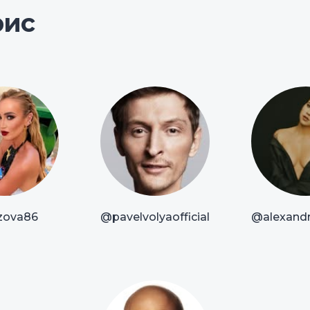
рис
zova86
@pavelvolyaofficial
@alexandr