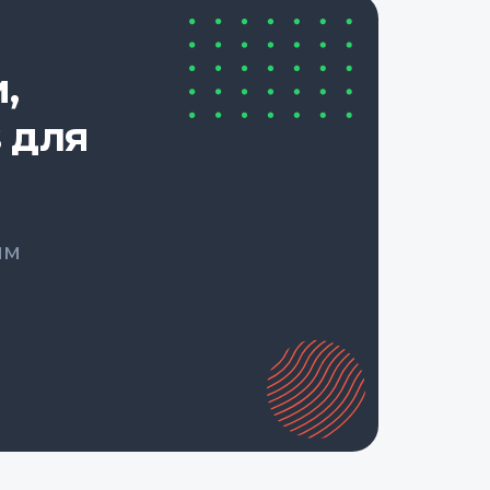
,
 для
ым