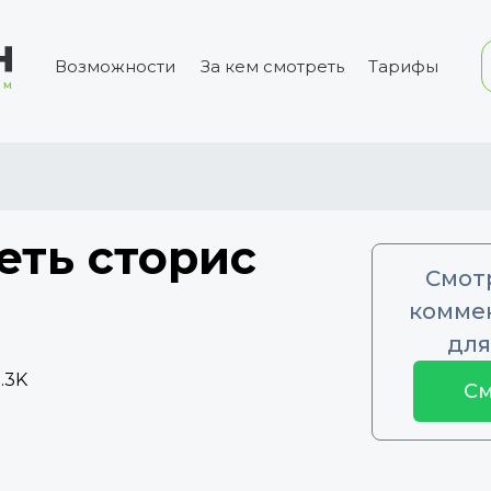
Возможности
За кем смотреть
Тарифы
еть сторис
Смот
коммен
для
.3K
См