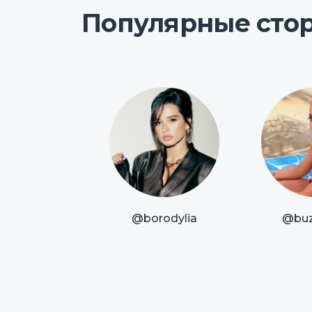
Популярные сто
@borodylia
@bu