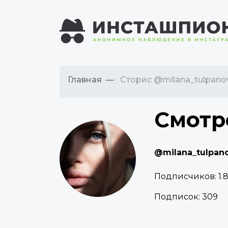
Главная
Сторис @milana_tulpano
Смотр
@milana_tulpan
Подписчиков:
1.
Подписок:
309