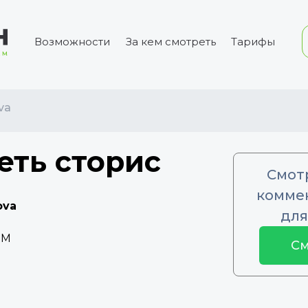
Возможности
За кем смотреть
Тарифы
va
еть сторис
Смот
коммен
ova
для
8M
См