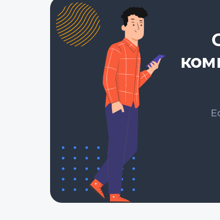
ком
Е