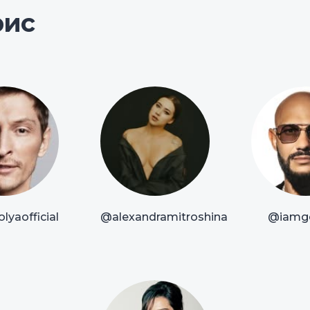
рис
lyaofficial
@alexandramitroshina
@iamg