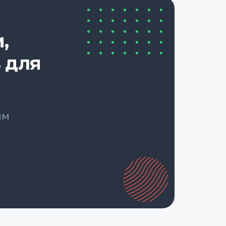
,
 для
ым