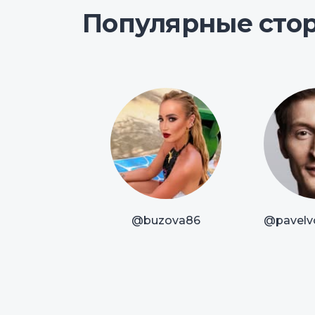
Популярные сто
@buzova86
@pavelvo