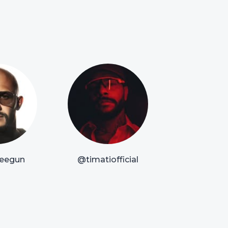
eegun
@timatiofficial