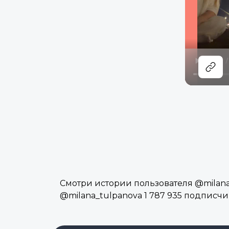
Смотри истории пользователя @milana_
@milana_tulpanova 1 787 935 подписч