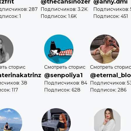
zfrit
@thecansinozer
@anny.dmi
дписчиков: 287
Подписчиков: 3.2K
Подписчиков: 
писок: 1
Подписок: 1.6K
Подписок: 451
еть сторис
Смотреть сторис
Смотреть стори
terinakatrinz
@senpoliya1
@eternal_bl
счиков: 38
Подписчиков: 84
Подписчиков: 5
ок: 117
Подписок: 628
Подписок: 286