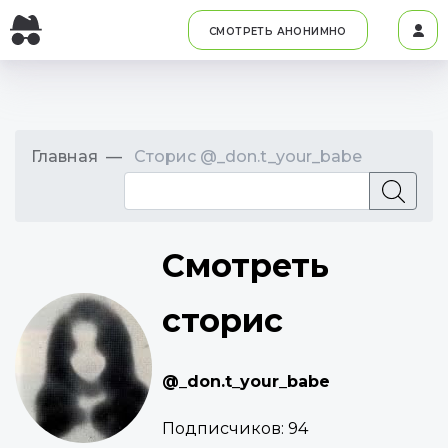
СМОТРЕТЬ АНОНИМНО
Главная
Сторис @_don.t_your_babe
Смотреть
сторис
@_don.t_your_babe
Подписчиков:
94