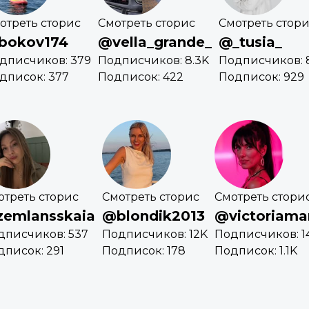
отреть сторис
Смотреть сторис
Смотреть стор
bokov174
@vella_grande_
@_tusia_
дписчиков: 379
Подписчиков: 8.3K
Подписчиков: 8
дписок: 377
Подписок: 422
Подписок: 929
отреть сторис
Смотреть сторис
Смотреть стори
emlansskaia
@blondik2013
@victoriama
дписчиков: 537
Подписчиков: 12K
Подписчиков: 1
дписок: 291
Подписок: 178
Подписок: 1.1K