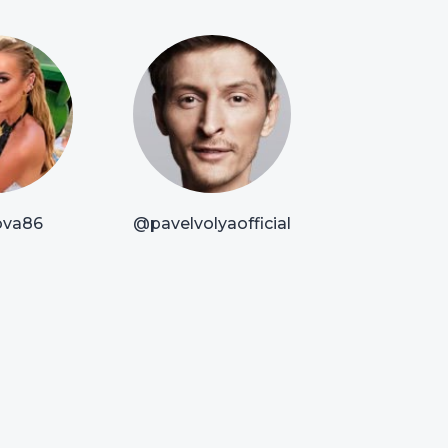
va86
@pavelvolyaofficial