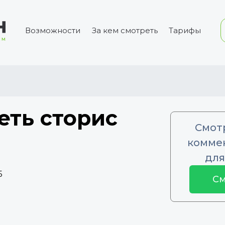
Возможности
За кем смотреть
Тарифы
еть сторис
Смот
коммен
для
5
См