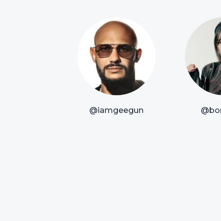
@iamgeegun
@bor