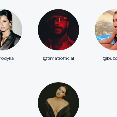
odylia
@timatiofficial
@buzo