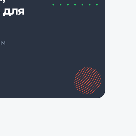
 для
ым