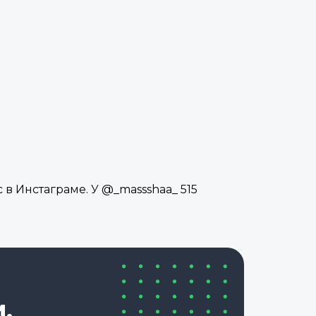
в Инстаграме. У @_massshaa_ 515
,