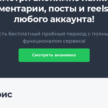
ментарии, посты и reels
любого аккаунта!
сть бесплатный пробный период с полн
функционалом сервиса!
Смотреть анонимно
рис