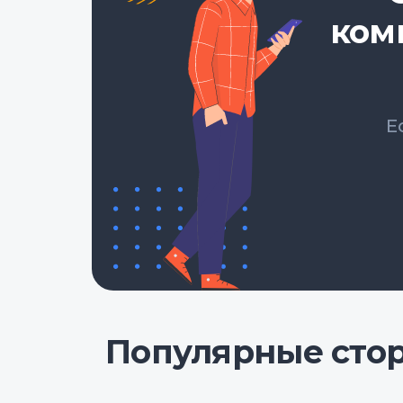
ком
Е
Популярные сто