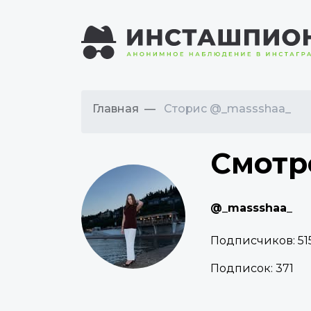
Главная
Сторис @_massshaa_
Смотр
@_massshaa_
Подписчиков:
51
Подписок:
371