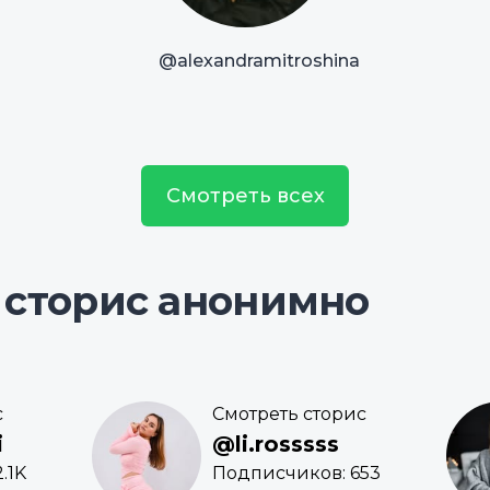
@alexandramitroshina
Смотреть всех
 сторис анонимно
с
Смотреть сторис
i
@li.rosssss
.1K
Подписчиков: 653