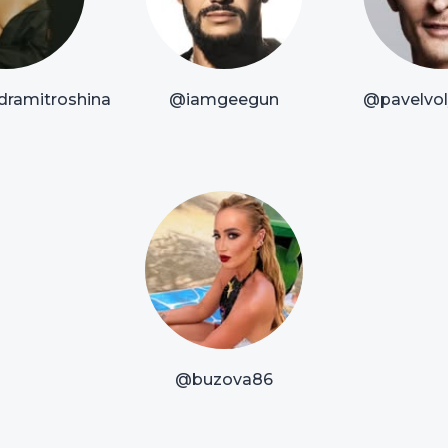
dramitroshina
@iamgeegun
@pavelvoly
@buzova86