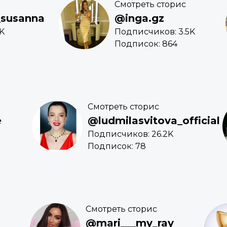
Смотреть сторис
_susanna
@inga.gz
K
Подписчиков: 3.5K
Подписок: 864
Смотреть сторис
e
@ludmilasvitova_official
M
Подписчиков: 26.2K
Подписок: 78
Смотреть сторис
@mari___my_ray