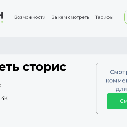
Возможности
За кем смотреть
Тарифы
еть сторис
Смот
коммен
t
для
.4K
См