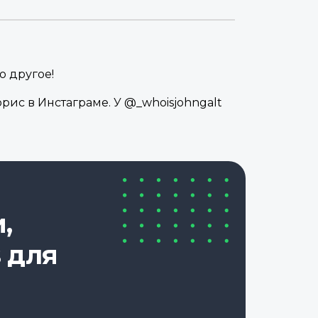
о другое!
рис в Инстаграме. У @_whoisjohngalt
,
 для