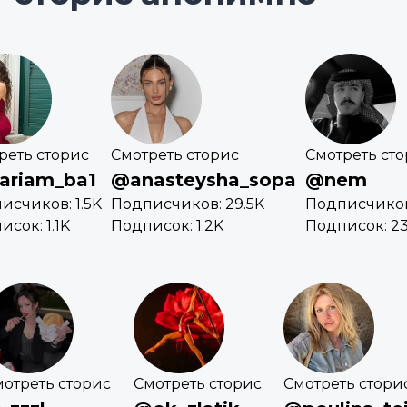
реть сторис
Смотреть сторис
Смотреть ст
riam_ba1
@anasteysha_sopa
@nem
исчиков: 1.5K
Подписчиков: 29.5K
Подписчиков
сок: 1.1K
Подписок: 1.2K
Подписок: 2
отреть сторис
Смотреть сторис
Смотреть стори