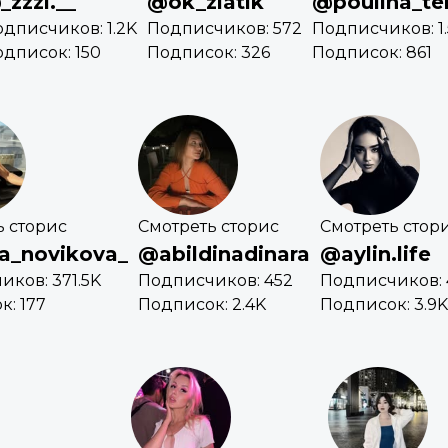
_zzzl.__
@ok_zlatik
@poulina_te
дписчиков: 1.2K
Подписчиков: 572
Подписчиков: 1
дписок: 150
Подписок: 326
Подписок: 861
ь сторис
Смотреть сторис
Смотреть стор
a_novikova_
@abildinadinara
@aylin.life
ков: 371.5K
Подписчиков: 452
Подписчиков: 
: 177
Подписок: 2.4K
Подписок: 3.9K