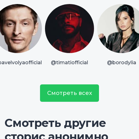
avelvolyaofficial
@timatiofficial
@borodylia
Смотреть всех
Смотреть другие
сторис анонимно