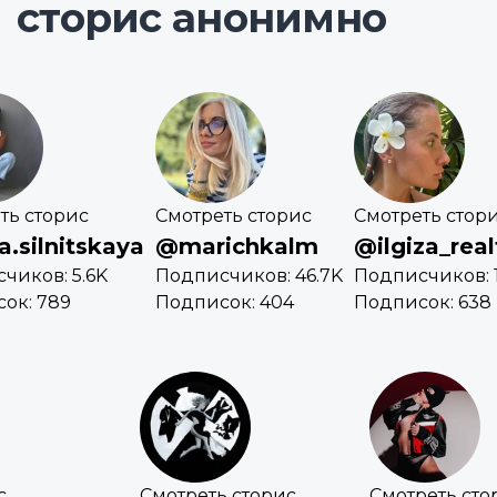
сторис анонимно
ть сторис
Смотреть сторис
Смотреть стор
a.silnitskaya
@marichkalm
@ilgiza_real
чиков: 5.6K
Подписчиков: 46.7K
Подписчиков: 1
ок: 789
Подписок: 404
Подписок: 638
с
Смотреть сторис
Смотреть сто