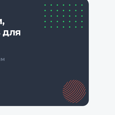
,
 для
ым