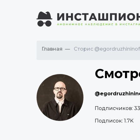
Главная
Сторис @egordruzhininoff
Смотр
@egordruzhinino
Подписчиков:
33
Подписок:
1.7K