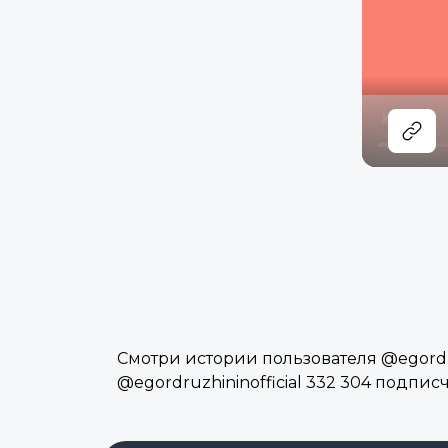
Смотри истории пользователя @egordruz
@egordruzhininofficial 332 304 подпис