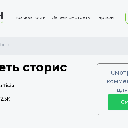
Возможности
За кем смотреть
Тарифы
icial
еть сторис
Смот
коммен
fficial
для
2.3K
См