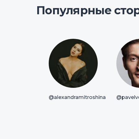
Популярные сто
@alexandramitroshina
@pavelvo