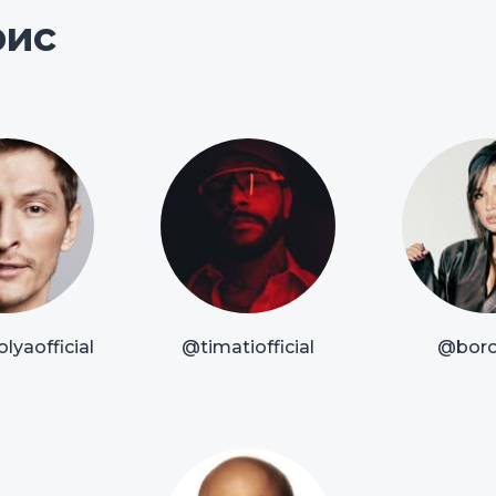
рис
lyaofficial
@timatiofficial
@boro