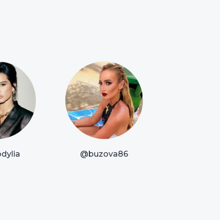
dylia
@buzova86