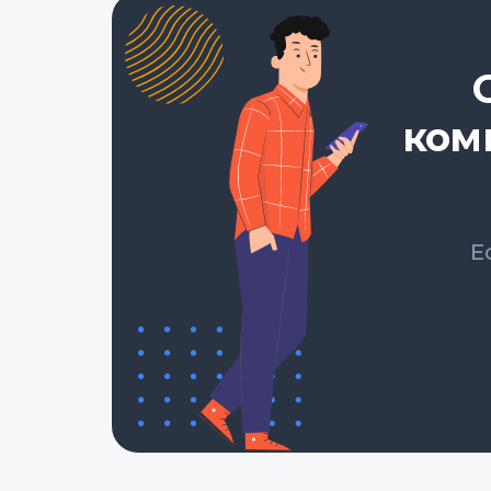
ком
Е