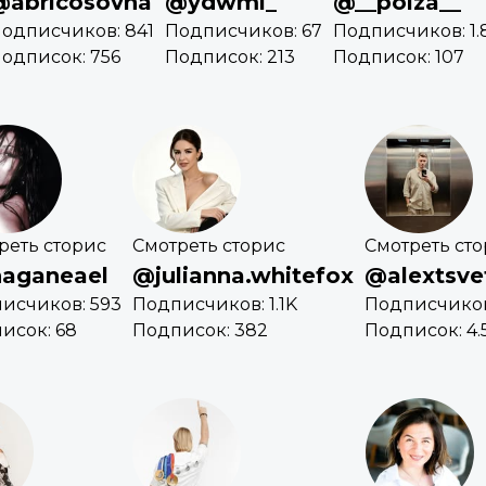
@abricosovna
@ydwml_
@__polza__
одписчиков: 841
Подписчиков: 67
Подписчиков: 1.
одписок: 756
Подписок: 213
Подписок: 107
реть сторис
Смотреть сторис
Смотреть ст
aganeael
@julianna.whitefox
@alextsve
исчиков: 593
Подписчиков: 1.1K
Подписчиков:
исок: 68
Подписок: 382
Подписок: 4.