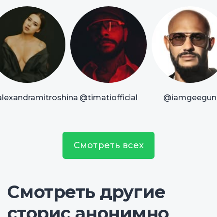
lexandramitroshina
@timatiofficial
@iamgeegun
Смотреть всех
Смотреть другие
сторис анонимно