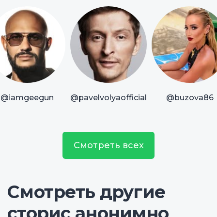
@iamgeegun
@pavelvolyaofficial
@buzova86
Смотреть всех
Смотреть другие
сторис анонимно