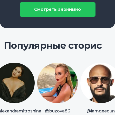
Смотреть анонимно
Популярные сторис
lexandramitroshina
@buzova86
@iamgeegun