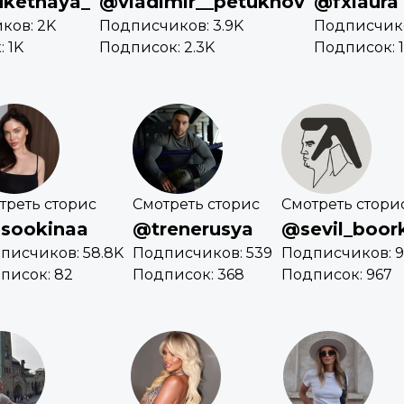
uketnaya_
@vladimir__petukhov
@fxlaura
ков: 2K
Подписчиков: 3.9K
Подписчико
 1K
Подписок: 2.3K
Подписок: 1
треть сторис
Смотреть сторис
Смотреть стори
sookinaa
@trenerusya
@sevil_boor
писчиков: 58.8K
Подписчиков: 539
Подписчиков: 
писок: 82
Подписок: 368
Подписок: 967