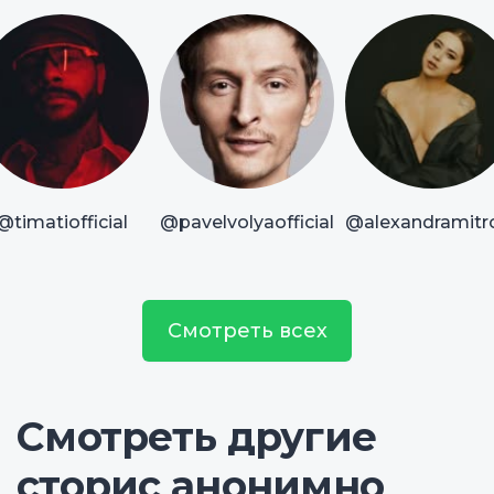
@timatiofficial
@pavelvolyaofficial
@alexandramitr
Смотреть всех
Смотреть другие
сторис анонимно