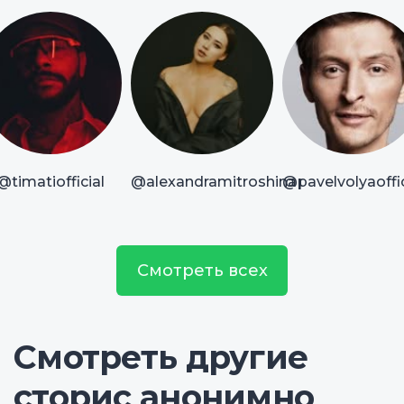
@timatiofficial
@alexandramitroshina
@pavelvolyaoffic
Смотреть всех
Смотреть другие
сторис анонимно