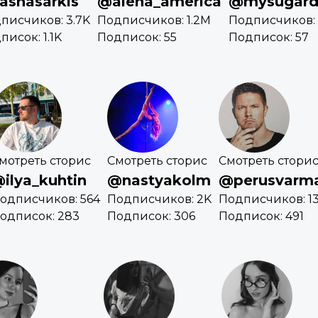
ashasarkis
@alena_america
@mysugard
писчиков: 3.7K
Подписчиков: 1.2M
Подписчиков: 
писок: 1.1K
Подписок: 55
Подписок: 57
мотреть сторис
Смотреть сторис
Смотреть стори
ilya_kuhtin
@nastyakolm
@perusvarm
одписчиков: 564
Подписчиков: 2K
Подписчиков: 13
одписок: 283
Подписок: 306
Подписок: 491