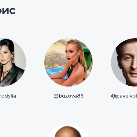
рис
odylia
@buzova86
@pavelvoly