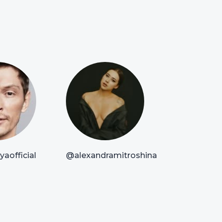
aofficial
@alexandramitroshina