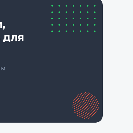
,
 для
ым