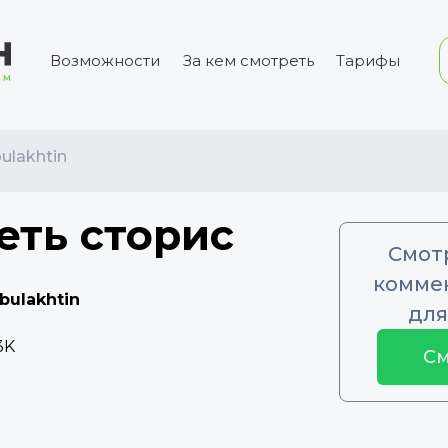
Возможности
За кем смотреть
Тарифы
ulakhtin
еть сторис
Смот
коммен
bulakhtin
для
3K
См