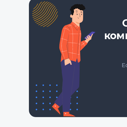
ком
Е