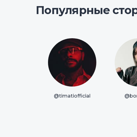
Популярные сто
@timatiofficial
@bor