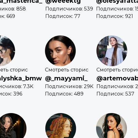
a_masterica_
@weeektg
@olesyafatta
иков: 858
Подписчиков: 539
Подписчиков: 15
к: 669
Подписок: 77
Подписок: 921
еть сторис
Смотреть сторис
Смотреть стори
lyshka_bmw
@_mayyami_
@artemova
счиков: 7.3K
Подписчиков: 29K
Подписчиков: 2
сок: 396
Подписок: 489
Подписок: 537