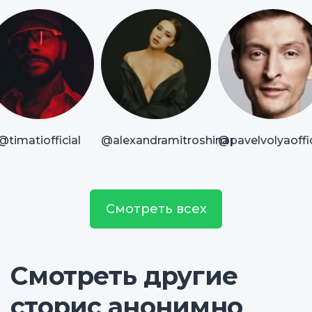
@timatiofficial
@alexandramitroshina
@pavelvolyaoffic
Смотреть всех
Смотреть другие
сторис анонимно