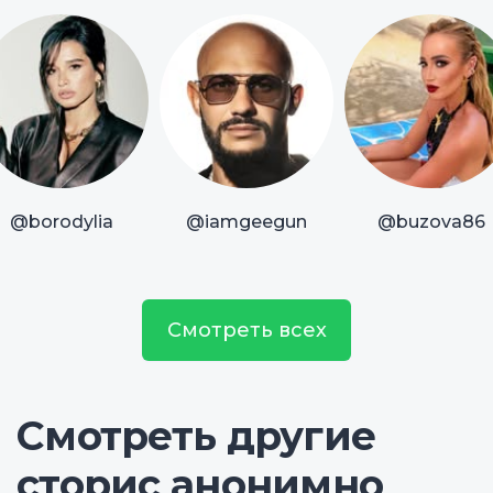
@borodylia
@iamgeegun
@buzova86
Смотреть всех
Смотреть другие
сторис анонимно