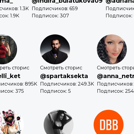
ima_
@indira_bulatukova09
@adriana
чиков: 1.3K
Подписчиков: 659
Подписчико
ок: 1.9K
Подписок: 307
Подписок: 
реть сторис
Смотреть сторис
Смотреть стор
lli_ket
@spartaksekta
@anna_netr
исчиков: 895K
Подписчиков: 249.3K
Подписчиков: 
исок: 375
Подписок: 5
Подписок: 254