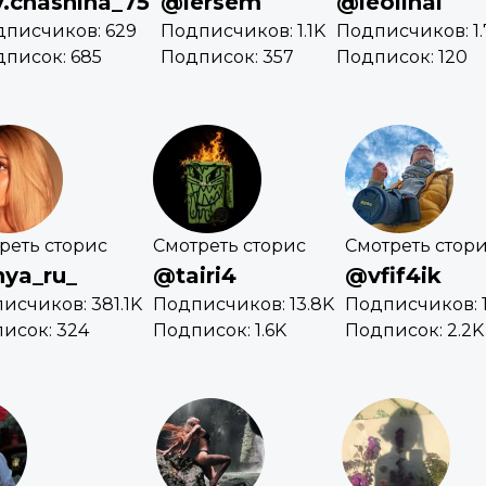
.chashina_75
@lersem
@leolinal
дписчиков: 629
Подписчиков: 1.1K
Подписчиков: 1.
писок: 685
Подписок: 357
Подписок: 120
реть сторис
Смотреть сторис
Смотреть стор
ya_ru_
@tairi4
@vfif4ik
исчиков: 381.1K
Подписчиков: 13.8K
Подписчиков: 1
исок: 324
Подписок: 1.6K
Подписок: 2.2K