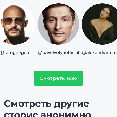
@iamgeegun
@pavelvolyaofficial
@alexandramitr
Смотреть всех
Смотреть другие
сторис анонимно