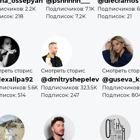
ina_ossepyan
@pshhhhh___
@diecramos
исчиков: 2.2K
Подписчиков: 7.1K
Подписчиков: 6
исок: 218
Подписок: 7.2K
Подписок: 21
треть сторис
Смотреть сторис
Смотреть сто
exalipa92
@dmitryshepelev
@guseva_k
писчиков: 5.6K
Подписчиков: 323.5K
Подписчиков: 
исок: 514
Подписок: 247
Подписок: 80