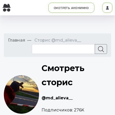
СМОТРЕТЬ АНОНИМНО
Главная
Сторис @md_alieva__
Смотреть
сторис
@md_alieva__
Подписчиков:
276K