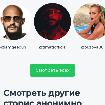
@iamgeegun
@timatiofficial
@buzova86
Смотреть всех
Смотреть другие
сторис анонимно