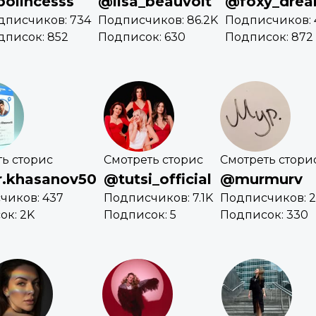
olincesss
@lisa_beauvoit
@foxy_drea
дписчиков: 734
Подписчиков: 86.2K
Подписчиков: 
дписок: 852
Подписок: 630
Подписок: 872
ь сторис
Смотреть сторис
Смотреть стори
.khasanov50
@tutsi_official
@murmurv
чиков: 437
Подписчиков: 7.1K
Подписчиков: 
ок: 2K
Подписок: 5
Подписок: 330