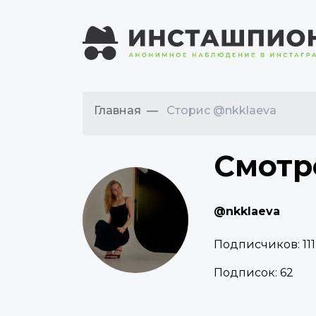
Главная
Сторис @nkklaeva
Смотр
@nkklaeva
Подписчиков:
111
Подписок:
62