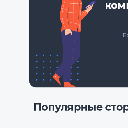
ком
Е
Популярные сто