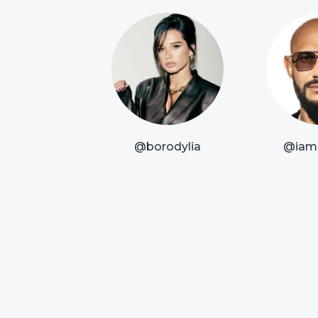
@borodylia
@iam