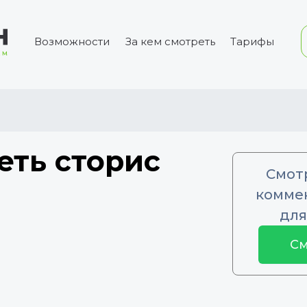
Возможности
За кем смотреть
Тарифы
еть сторис
Смот
коммен
для
См