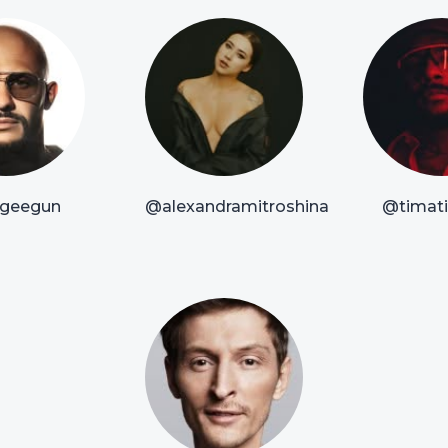
geegun
@alexandramitroshina
@timatio