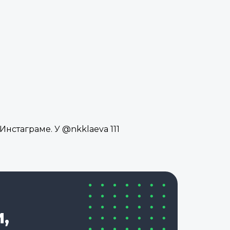
Инстаграме. У @nkklaeva 111
,