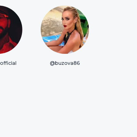
fficial
@buzova86