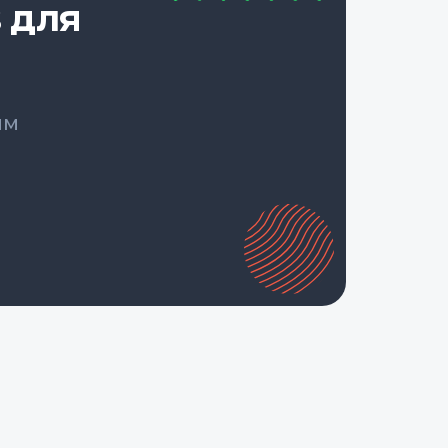
 для
ым