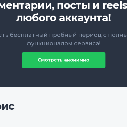
ментарии, посты и reels
любого аккаунта!
сть бесплатный пробный период с полн
функционалом сервиса!
Смотреть анонимно
рис