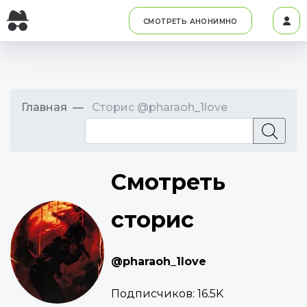
СМОТРЕТЬ АНОНИМНО
Главная
Сторис @pharaoh_1love
Смотреть
сторис
@pharaoh_1love
Подписчиков:
16.5K