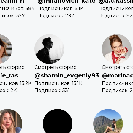
eallin_n
@miranovich_kate
@a.c.kassi
исчиков: 584
Подписчиков: 5.1K
Подписчиков:
исок: 327
Подписок: 792
Подписок: 82
ть сторис
Смотреть сторис
Смотреть ст
ie_ras
@shamin_evgeniy93
@marinad
чиков: 15.2K
Подписчиков: 15.1K
Подписчиков
ок: 2K
Подписок: 531
Подписок: 