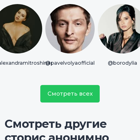
lexandramitroshina
@pavelvolyaofficial
@borodylia
Смотреть всех
Смотреть другие
сторис анонимно