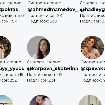
еть сторис
Смотреть сторис
Смотреть ст
tpokras
@ahmedmamedov_
@hadleyg
счиков: 3.5K
Подписчиков: 2K
Подписчиков
сок: 1.9K
Подписок: 339
Подписок: 3
еть сторис
Смотреть сторис
Смотреть ст
uyy_yyuuu
@karpova_ekaterina
@spevako
счиков: 315
Подписчиков: 219
Подписчико
сок: 292
Подписок: 231
Подписок: 4