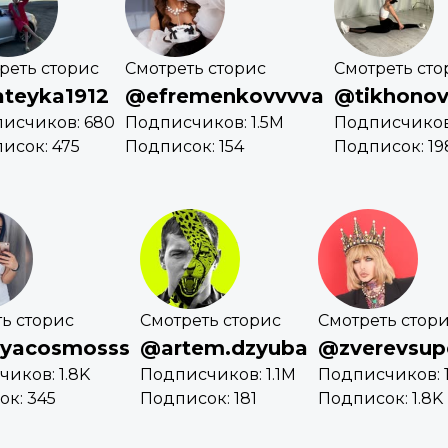
реть сторис
Смотреть сторис
Смотреть сто
teyka1912
@efremenkovvvva
@tikhonov
исчиков: 680
Подписчиков: 1.5M
Подписчиков
исок: 475
Подписок: 154
Подписок: 19
ь сторис
Смотреть сторис
Смотреть стор
yacosmosss
@artem.dzyuba
@zverevsup
иков: 1.8K
Подписчиков: 1.1M
Подписчиков: 
к: 345
Подписок: 181
Подписок: 1.8K