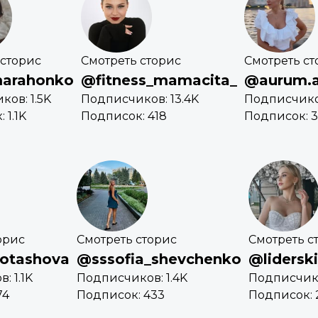
 сторис
Смотреть сторис
Смотреть ст
marahonko
@fitness_mamacita_
@aurum.
ов: 1.5K
Подписчиков: 13.4K
Подписчико
 1.1K
Подписок: 418
Подписок: 
орис
Смотреть сторис
Смотреть с
potashova
@sssofia_shevchenko
@lidersk
: 1.1K
Подписчиков: 1.4K
Подписчико
74
Подписок: 433
Подписок: 