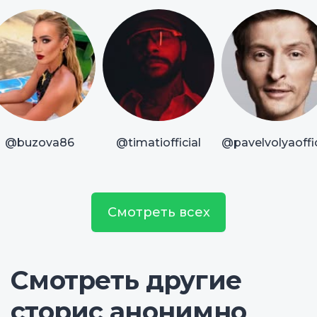
@buzova86
@timatiofficial
@pavelvolyaoffic
Смотреть всех
Смотреть другие
сторис анонимно