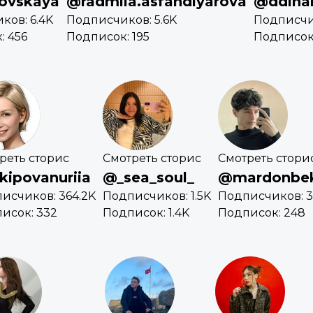
ovskaya
@radmila.asfandiyarova
@ddina
ков: 6.4K
Подписчиков: 5.6K
Подписчи
: 456
Подписок: 195
Подписок:
реть сторис
Смотреть сторис
Смотреть стори
kipovanuriia
@_sea_soul_
@mardonbek
исчиков: 364.2K
Подписчиков: 1.5K
Подписчиков: 3
исок: 332
Подписок: 1.4K
Подписок: 248