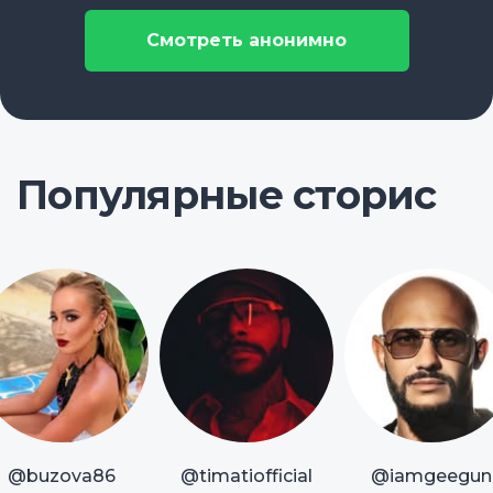
Смотреть анонимно
Популярные сторис
@buzova86
@timatiofficial
@iamgeegun