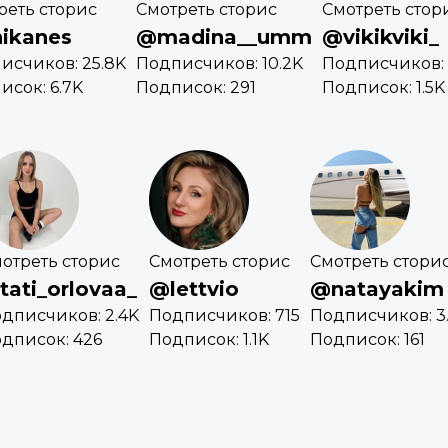
реть сторис
Смотреть сторис
Смотреть стор
ikanes
@madina__umm
@vikikviki_
исчиков: 25.8K
Подписчиков: 10.2K
Подписчиков: 1
исок: 6.7K
Подписок: 291
Подписок: 1.5K
отреть сторис
Смотреть сторис
Смотреть стори
tati_orlovaa_
@lettvio
@natayakim
дписчиков: 2.4K
Подписчиков: 715
Подписчиков: 3
дписок: 426
Подписок: 1.1K
Подписок: 161