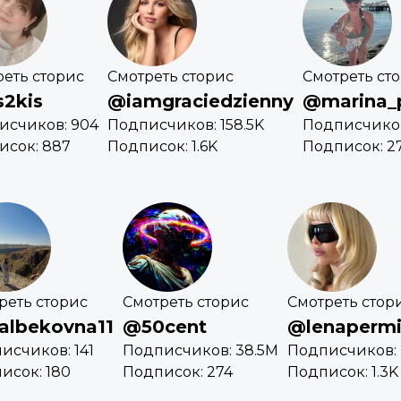
еть сторис
Смотреть сторис
Смотреть ст
s2kis
@iamgraciedzienny
@marina_
исчиков: 904
Подписчиков: 158.5K
Подписчиков
исок: 887
Подписок: 1.6K
Подписок: 2
реть сторис
Смотреть сторис
Смотреть стор
albekovna11
@50cent
@lenaperm
исчиков: 141
Подписчиков: 38.5M
Подписчиков: 
исок: 180
Подписок: 274
Подписок: 1.3K