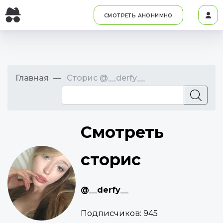
СМОТРЕТЬ АНОНИМНО
Главная
Сторис @__derfy__
Смотреть
сторис
@__derfy__
Подписчиков:
945