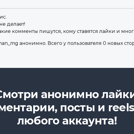
ис.
не делает!
акие комменты пишутся, кому ставятся лайки и мног
an_mg анонимно. Всего у пользователя 0 новых сто
Смотри анонимно лайки
ментарии, посты и reels
любого аккаунта!