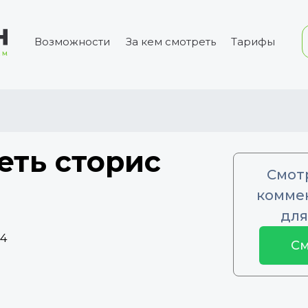
Возможности
За кем смотреть
Тарифы
еть сторис
Смот
коммен
для
54
См