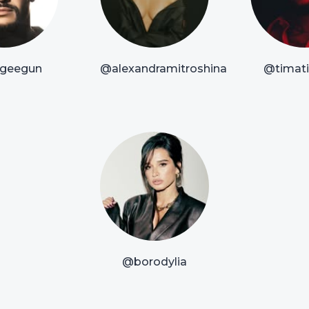
geegun
@alexandramitroshina
@timatio
@borodylia