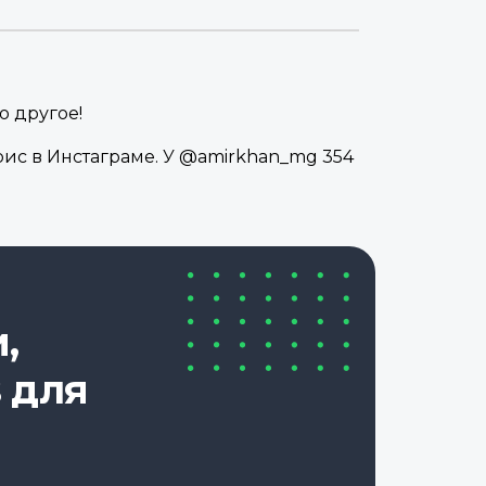
о другое!
рис в Инстаграме. У @amirkhan_mg 354
,
 для