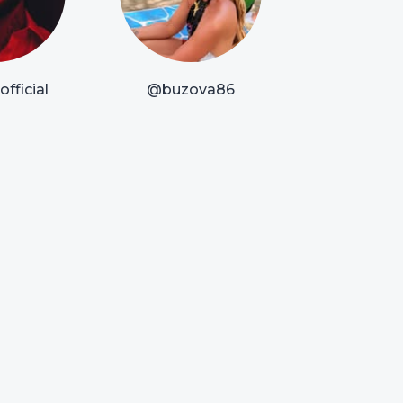
fficial
@buzova86