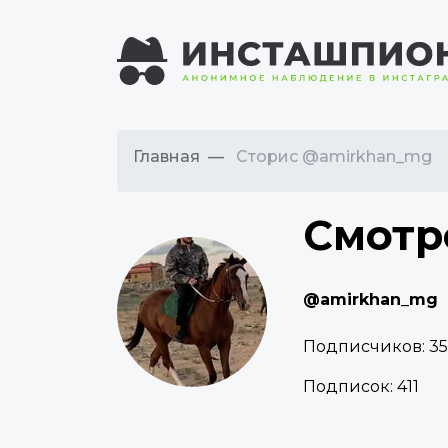
Главная
Сторис @amirkhan_mg
Смотр
@amirkhan_mg
Подписчиков:
3
Подписок:
411